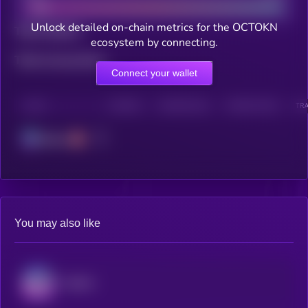
Unlock detailed on-chain metrics for the OCTOKN
Total holders
ecosystem by connecting.
Total transactions
Connect your wallet
CHAIN
HOLDERS
HOLDERS (24H)
TRANSACTIONS
TRA
Solana
You may also like
Audiera