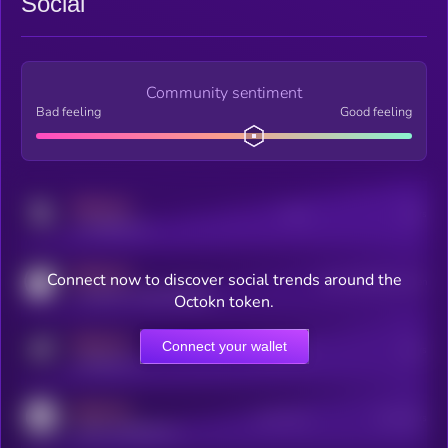
Social
Community sentiment
Bad feeling
Good feeling
MEDIUM
Posts
Users
x.com/kryll_io
MEDIUM
Connect now to discover social trends around the
Users watching this token
coingecko.com/coins/kryll
Octokn token.
MEDIUM
Connect your wallet
Online Users
Users
t.me/kryll_io
MEDIUM
Active Users
Subscribers
reddit.com/r/kryll_io