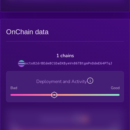
OnChain data
1 chains
octo82drBEdm8CSDaEKBymVn86TBtgmPnDdmE64PTqJ
Deployment and Activity
Bad
Good
Decentralization
Bad
Good