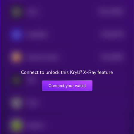
$0.0
178941
GALA
2
$0.0
93746
GameBuild
3
$0.0
19687
Hamster Kombat
3
Connect to unlock this Kryll³ X-Ray feature
YOM
Connect your wallet
Portal
PepeCoin