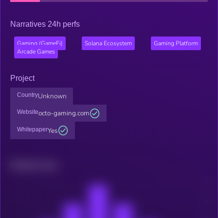
jeu.
Narratives 24h perfs
Gaming (GameFi)
Solana Ecosystem
Gaming Platform
Arcade Games
Project
Country
Unknown
Website
octo-gaming.com
Whitepaper
Yes
Related news