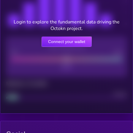
Login to explore the fundamental data driving the
Octokn project.
Connect your wallet
CEX Listing score
Poor
Good
Maturity: 12 months
Project
Median