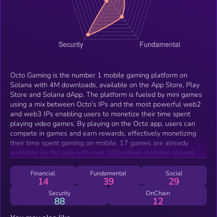
Octo Gaming is the number 1 mobile gaming platform on
Solana with 4M downloads, available on the App Store, Play
Store and Solana dApp. The platform is fueled by mini games
using a mix between Octo's IPs and the most powerful web2
and web3 IPs enabling users to monetize their time spent
playing video games. By playing on the Octo app, users can
compete in games and earn rewards, effectively monetizing
their time spent gaming on mobile. 17 games are already
available on the app with over 100 million matches played.
Octo has built games on its app and created engagement and
visibility for world-renowned sports clubs (Paris Saint Germain
Financial
Fundamental
Social
14
39
29
and Paris Musketeers), tokens exceeding the billion dollar
valuation (BONK, PONKE, Samoyed, etc.) and NFT collections
Security
OnChain
88
12
with millions of NFT sold (DeGods &amp; y00ts, Solana
Monkey Business, Claynosaurz, Degenerate Ape Academy,