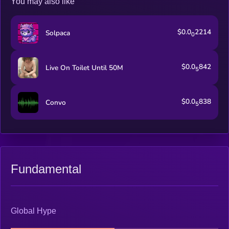
You may also like
fogfog fog fog fog fog fogfog fog fog fog fog fogfog fog fog
fog fog fogfog fog fog fog fog fogfog fog fog fog fog fogfog
fog fog fog fog fogfog fog fog fog fog fogfog fog fog fog fog
$0.0
2214
Solpaca
fogfog fog fog fog fog fogfog fog fog fog fog fogfog fog fog
0
fog fog fogfog fog fog fog fog fogfog fog fog fog fog fogfog
fog fog fog fog fogfog fog fog fog fog fogfog fog fog fog fog
fogfog fog fog fog fog fogfog fog fog fog fog fogfog fog fog
$0.0
842
Live On Toilet Until 50M
5
fog fog fog
$0.0
838
Convo
5
Fundamental
Global Hype