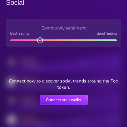
Social
Community sentiment
Bad feeling
Good feeling
MEDIUM
Posts
Users
x.com/kryll_io
MEDIUM
Connect now to discover social trends around the Fog
Users watching this token
coingecko.com/coins/kryll
token.
MEDIUM
Connect your wallet
Online Users
Users
t.me/kryll_io
MEDIUM
Active Users
Subscribers
reddit.com/r/kryll_io