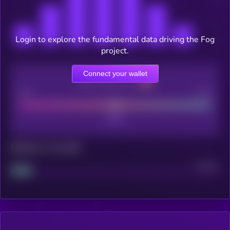
Login to explore the fundamental data driving the Fog
project.
Connect your wallet
CEX Listing score
Poor
Good
Maturity: 12 months
Project
Median